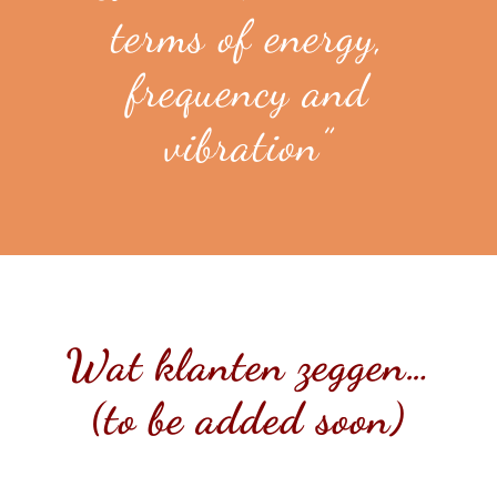
terms of energy,
frequency and
vibration”
Wat klanten zeggen…
(to be added soon)