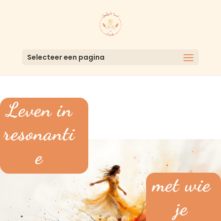
Selecteer een pagina
Leven in
resonanti
e
met wie
je