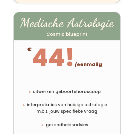
Medische Astrologie
Cosmic blueprint
44!
€
/
eenmalig
uitwerken geboortehoroscoop
interpretaties van huidige astrologie
m.b.t. jouw specifieke vraag
gezondheidsadvies