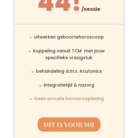
44!
/
sessie
uitwerken geboortehoroscoop
koppeling vanuit TCM met jouw
specifieke vraagstuk
behandeling d.m.v. Acutonics
integratietijd & nazorg
Geen actuele horoscooplezing
DIT IS VOOR MIJ