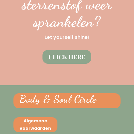
sterrenstof weer
sprankelen?
Let yourself shine!
CLICK HERE
Body & Soul Circle
Algemene
Voorwaarden