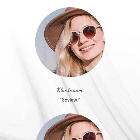
Klantnaam
“Review.”