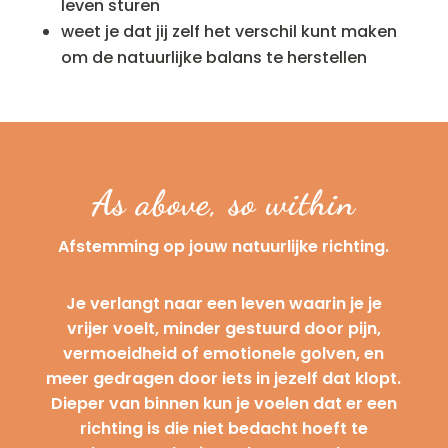
leven sturen
weet je dat jij zelf het verschil kunt maken
om de natuurlijke balans te herstellen
As above, so within
Afstemming op jouw natuurlijke richting.
Je verlangt naar een leven waarin je je
vrijer voelt, minder gestuurd door pijn,
vermoeidheid of emotionele golven, en
meer gedragen door iets in jezelf dat klopt.
Dieper van binnen kun je voelen dat er een
richting is die niet bedacht hoeft te