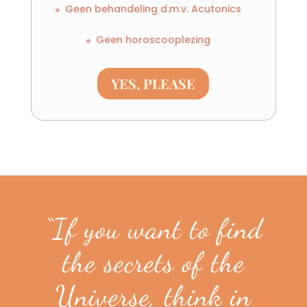
Geen behandeling d.m.v. Acutonics
Geen horoscooplezing
YES, PLEASE
“If you want to find
the secrets of the
Universe, think in