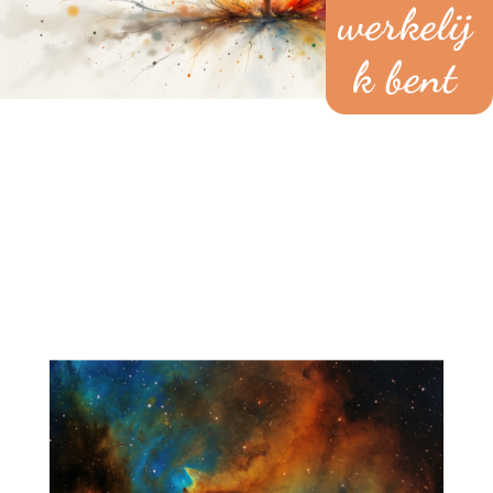
werkelij
k bent