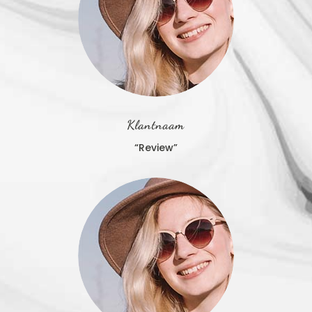
Klantnaam
“Review”