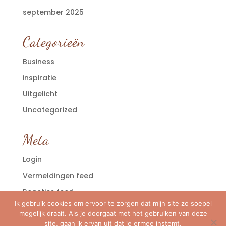
september 2025
Categorieën
Business
inspiratie
Uitgelicht
Uncategorized
Meta
Login
Vermeldingen feed
Reacties feed
Ik gebruik cookies om ervoor te zorgen dat mijn site zo soepel
WordPress.org
mogelijk draait. Als je doorgaat met het gebruiken van deze
site, gaan ik ervan uit dat je ermee instemt.